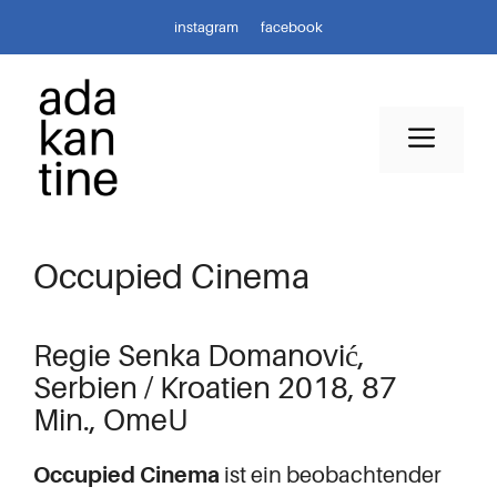
Zum
instagram
facebook
Inhalt
springen
Men
Occupied Cinema
Regie Senka Domanović,
Serbien / Kroatien 2018, 87
Min., OmeU
Occupied Cinema
ist ein beobachtender