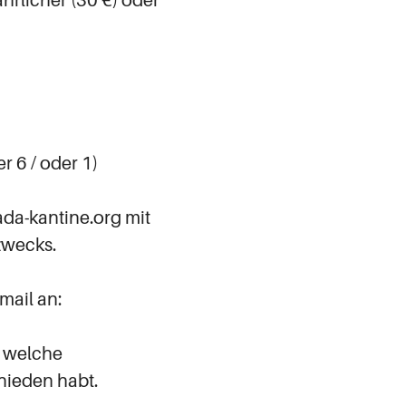
hrlicher (30 €) oder
 6 / oder 1)
a-kantine.org mit
zwecks.
Email an:
r welche
hieden habt.