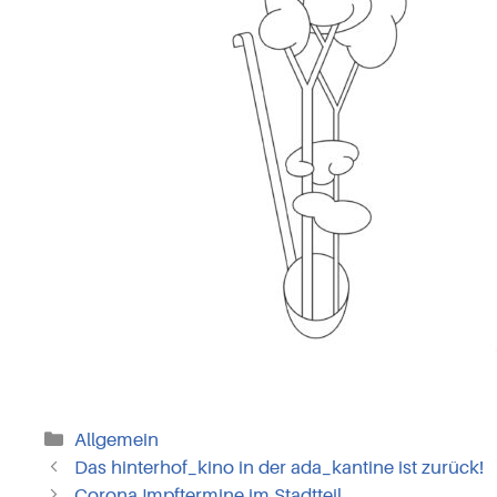
Kategorien
Allgemein
Das hinterhof_kino in der ada_kantine ist zurück!
Corona Impftermine im Stadtteil