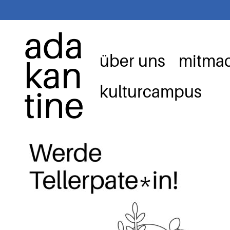
Zum
Inhalt
springen
über uns
mitma
kulturcampus