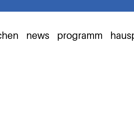
chen
news
programm
hausp