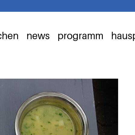
chen
news
programm
hausp