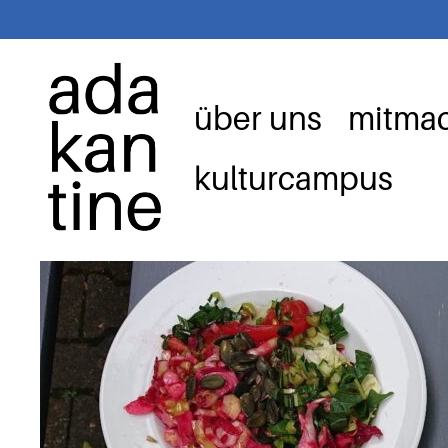
Zum
Inhalt
springen
über uns
mitma
kulturcampus