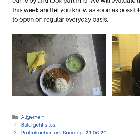
came by and took part in it! We will evaluate 
this week and let you know as soon as possib
to open on regular everyday basis.
Kategorien
Allgemein
Bald geht’s los
Probekochen am Sonntag, 21.06.20